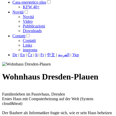
Casa energetico plus
KFW 40+
Novitá
Novitá
Video
Pubblicazioni
Downloads
Contatti
Contatti
Links
impronta
De
|
En
|
Čz
|
It
|
Fr
|
中文
|
العربية
|
Укр
Wohnhaus Dresden-Plauen
Familienleben im Passivhaus, Dresden
Erstes Haus mit Computerheizung auf der Welt (System
cloud&heat)
Der Bauherr als Informatiker fragte sich, wie er sein Haus beheizen