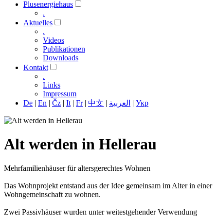
Plusenergiehaus
.
Aktuelles
.
Videos
Publikationen
Downloads
Kontakt
.
Links
Impressum
De
|
En
|
Čz
|
It
|
Fr
|
中文
|
العربية
|
Укр
Alt werden in Hellerau
Mehrfamilienhäuser für altersgerechtes Wohnen
Das Wohnprojekt entstand aus der Idee gemeinsam im Alter in einer
Wohngemeinschaft zu wohnen.
Zwei Passivhäuser wurden unter weitestgehender Verwendung