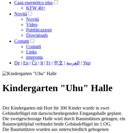
Casa energetico plus
KFW 40+
Novitá
Novitá
Video
Pubblicazioni
Downloads
Contatti
Contatti
Links
impronta
De
|
En
|
Čz
|
It
|
Fr
|
中文
|
العربية
|
Укр
Kindergarten "Uhu" Halle
Der Kindergarten mit Hort für 300 Kinder wurde in zwei
Gebäudeflügel mit dazwischenliegenden Eingangshalle geplant.
Die zweigeschossige Halle wird durch Baumstützen getragen, ein
Baumwipfelpfad verbindet beide Gebäudeflügel im 1.OG.
Die Baumstützen wurden aus unterschiedlich gebogenen