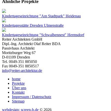
Ähnliche Projekte
Kindertageseinrichtung "Am Stadtpark" Heidenau
Kindertagesstätte Dresden Ulmenstraße
Kindertageseinrichtung "Schwalbennest" Hermsdorf
Reiter Architekten GmbH
Dipl.-Ing. Architekt Olaf Reiter BDA
Passivhaus Architekt
Moritzburger Weg 67
D-01109 Dresden
Tel. 0049-351 885050
Fax 0049-351 8850517
info@reiter-architektur.de
home
Projekte
Über uns
Kontakt
Impressum / Datenschutz
Sitemap
webdesign: screen-b.de
© 2026