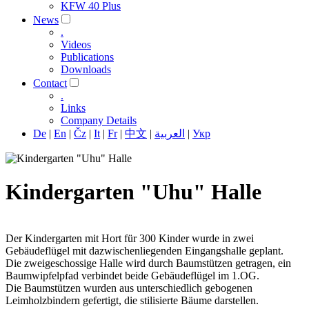
KFW 40 Plus
News
.
Videos
Publications
Downloads
Contact
.
Links
Company Details
De
|
En
|
Čz
|
It
|
Fr
|
中文
|
العربية
|
Укр
Kindergarten "Uhu" Halle
Der Kindergarten mit Hort für 300 Kinder wurde in zwei
Gebäudeflügel mit dazwischenliegenden Eingangshalle geplant.
Die zweigeschossige Halle wird durch Baumstützen getragen, ein
Baumwipfelpfad verbindet beide Gebäudeflügel im 1.OG.
Die Baumstützen wurden aus unterschiedlich gebogenen
Leimholzbindern gefertigt, die stilisierte Bäume darstellen.