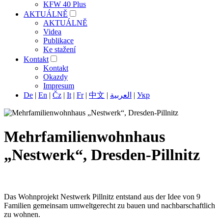
KFW 40 Plus
AKTUÁLNĚ
AKTUÁLNĚ
Videa
Publikace
Ke stažení
Kontakt
Kontakt
Okazdy
Impresum
De
|
En
|
Čz
|
It
|
Fr
|
中文
|
العربية
|
Укр
Mehrfamilienwohnhaus
„Nestwerk“, Dresden-Pillnitz
Das Wohnprojekt Nestwerk Pillnitz entstand aus der Idee von 9
Familien gemeinsam umweltgerecht zu bauen und nachbarschaftlich
zu wohnen.