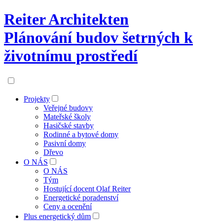
Reiter Architekten
Plánování budov šetrných k
životnímu prostředí
Projekty
Veřejné budovy
Mateřské školy
Hasičské stavby
Rodinné a bytové domy
Pasivní domy
Dřevo
O NÁS
O NÁS
Tým
Hostující docent Olaf Reiter
Energetické poradenství
Ceny a ocenění
Plus energetický dům