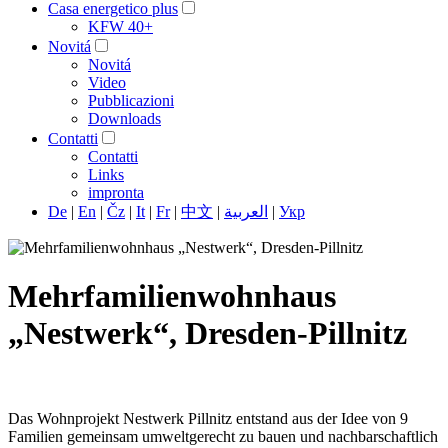
Casa energetico plus
KFW 40+
Novitá
Novitá
Video
Pubblicazioni
Downloads
Contatti
Contatti
Links
impronta
De
|
En
|
Čz
|
It
|
Fr
|
中文
|
العربية
|
Укр
Mehrfamilienwohnhaus
„Nestwerk“, Dresden-Pillnitz
Das Wohnprojekt Nestwerk Pillnitz entstand aus der Idee von 9
Familien gemeinsam umweltgerecht zu bauen und nachbarschaftlich