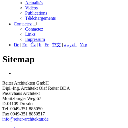
Actualités
Vidéos
Publications
Téléchargements
Contactez
Contactez
Links
Impressum
De
|
En
|
Čz
|
It
|
Fr
|
中文
|
العربية
|
Укр
Sitemap
Reiter Architekten GmbH
Dipl.-Ing. Architekt Olaf Reiter BDA
Passivhaus Architekt
Moritzburger Weg 67
D-01109 Dresden
Tel. 0049-351 885050
Fax 0049-351 8850517
info@reiter-architektur.de