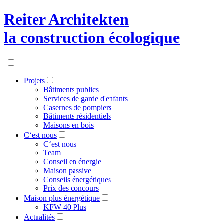
Reiter Architekten
la construction écologique
Projets
Bâtiments publics
Services de garde d'enfants
Casernes de pompiers
Bâtiments résidentiels
Maisons en bois
C‘est nous
C‘est nous
Team
Conseil en énergie
Maison passive
Conseils énergétiques
Prix des concours
Maison plus énergétique
KFW 40 Plus
Actualités