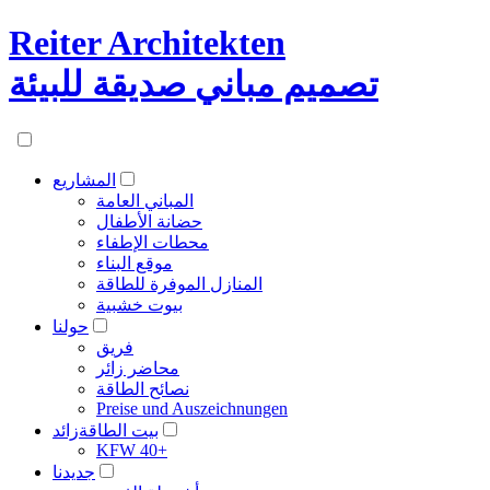
Reiter Architekten
تصميم مباني صديقة للبيئة
المشاريع
المباني العامة
حضانة الأطفال
محطات الإطفاء
موقع البناء
المنازل الموفرة للطاقة
بيوت خشبية
حولنا
فريق
محاضر زائر
نصائح الطاقة
Preise und Auszeichnungen
بيت الطاقةزائد
KFW 40+
جديدنا