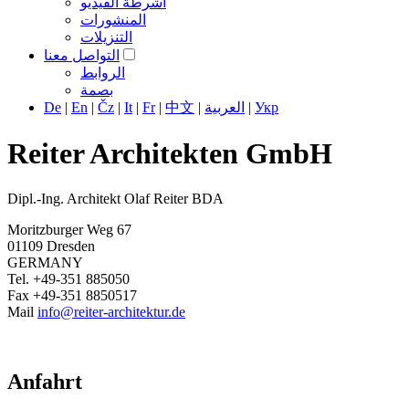
أشرطة الفيديو
المنشورات
التنزيلات
التواصل معنا
الروابط
بصمة
De
|
En
|
Čz
|
It
|
Fr
|
中文
|
العربية
|
Укр
Reiter Architekten GmbH
Dipl.-Ing. Architekt Olaf Reiter BDA
Moritzburger Weg 67
01109 Dresden
GERMANY
Tel. +49-351 885050
Fax +49-351 8850517
Mail
info@reiter-architektur.de
Anfahrt