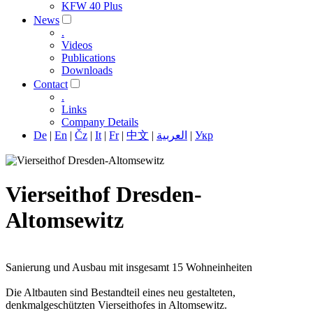
KFW 40 Plus
News
.
Videos
Publications
Downloads
Contact
.
Links
Company Details
De
|
En
|
Čz
|
It
|
Fr
|
中文
|
العربية
|
Укр
Vierseithof Dresden-
Altomsewitz
Sanierung und Ausbau mit insgesamt 15 Wohneinheiten
Die Altbauten sind Bestandteil eines neu gestalteten,
denkmalgeschützten Vierseithofes in Altomsewitz.