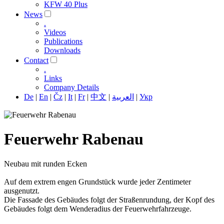
KFW 40 Plus
News
.
Videos
Publications
Downloads
Contact
.
Links
Company Details
De
|
En
|
Čz
|
It
|
Fr
|
中文
|
العربية
|
Укр
Feuerwehr Rabenau
Neubau mit runden Ecken
Auf dem extrem engen Grundstück wurde jeder Zentimeter
ausgenutzt.
Die Fassade des Gebäudes folgt der Straßenrundung, der Kopf des
Gebäudes folgt dem Wenderadius der Feuerwehrfahrzeuge.