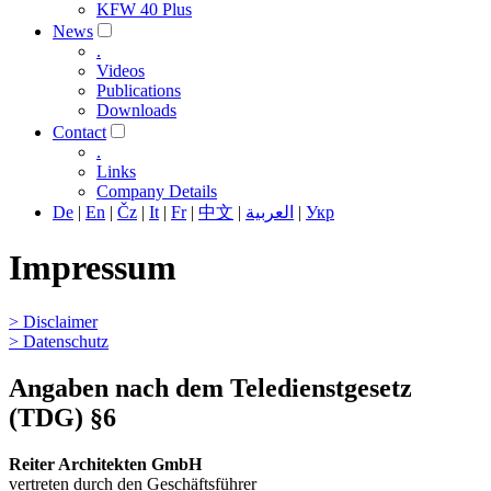
KFW 40 Plus
News
.
Videos
Publications
Downloads
Contact
.
Links
Company Details
De
|
En
|
Čz
|
It
|
Fr
|
中文
|
العربية
|
Укр
Impressum
> Disclaimer
> Datenschutz
Angaben nach dem Teledienstgesetz
(TDG) §6
Reiter Architekten GmbH
vertreten durch den Geschäftsführer