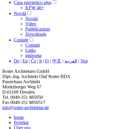
Casa energetico plus
KFW 40+
Novitá
Novitá
Video
Pubblicazioni
Downloads
Contatti
Contatti
Links
impronta
De
|
En
|
Čz
|
It
|
Fr
|
中文
|
العربية
|
Укр
Reiter Architekten GmbH
Dipl.-Ing. Architekt Olaf Reiter BDA
Passivhaus Architekt
Moritzburger Weg 67
D-01109 Dresden
Tel. 0049-351 885050
Fax 0049-351 8850517
info@reiter-architektur.de
home
Projekte
Über uns