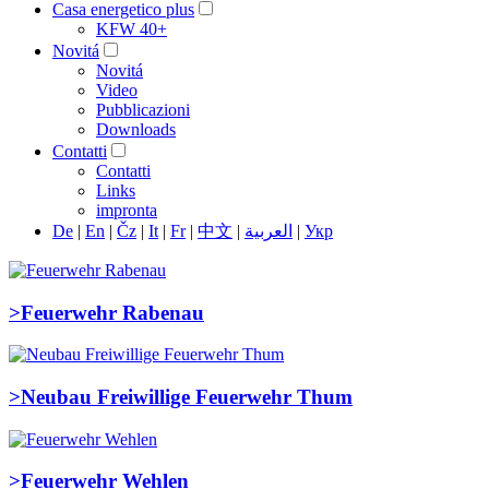
Casa energetico plus
KFW 40+
Novitá
Novitá
Video
Pubblicazioni
Downloads
Contatti
Contatti
Links
impronta
De
|
En
|
Čz
|
It
|
Fr
|
中文
|
العربية
|
Укр
>
Feuerwehr Rabenau
>
Neubau Freiwillige Feuerwehr Thum
>
Feuerwehr Wehlen