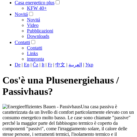
Casa energetico plus
KFW 40+
Novitá
Novitá
Video
Pubblicazioni
Downloads
Contatti
Contatti
Links
impronta
De
|
En
|
Čz
|
It
|
Fr
|
中文
|
العربية
|
Укр
Cos'è una Plusenergiehaus /
Passivhaus?
Una casa passiva è
caratterizzata da un livello di comfort particolarmente elevato con un
consumo energetico molto basso. Le case sono chiamate "passive"
perché la maggior parte del fabbisogno termico è coperto da
componenti "passivi", come l'irraggiamento solare, il calore delle
stesse persone, i serramenti termici, l'isolamento termico e il