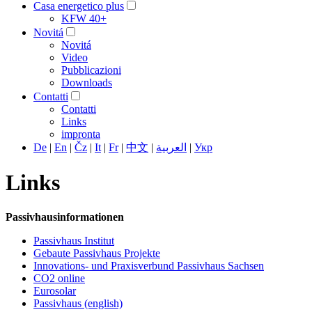
Casa energetico plus
KFW 40+
Novitá
Novitá
Video
Pubblicazioni
Downloads
Contatti
Contatti
Links
impronta
De
|
En
|
Čz
|
It
|
Fr
|
中文
|
العربية
|
Укр
Links
Passivhausinformationen
Passivhaus Institut
Gebaute Passivhaus Projekte
Innovations- und Praxisverbund Passivhaus Sachsen
CO2 online
Eurosolar
Passivhaus (english)