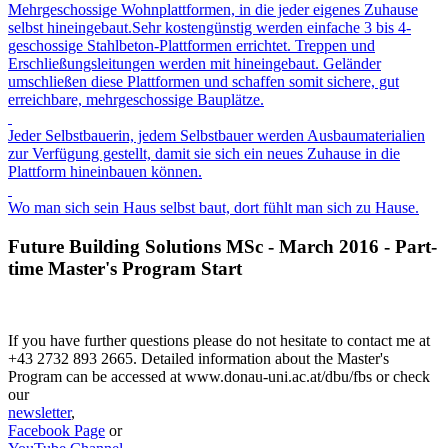
Mehrgeschossige Wohnplattformen, in die jeder eigenes Zuhause
selbst hineingebaut.Sehr kostengünstig werden einfache 3 bis 4-
geschossige Stahlbeton-Plattformen errichtet. Treppen und
Erschließungsleitungen werden mit hineingebaut. Geländer
umschließen diese Plattformen und schaffen somit sichere, gut
erreichbare, mehrgeschossige Bauplätze.
Jeder Selbstbauerin, jedem Selbstbauer werden Ausbaumaterialien
zur Verfügung gestellt, damit sie sich ein neues Zuhause in die
Plattform hineinbauen können.
Wo man sich sein Haus selbst baut, dort fühlt man sich zu Hause.
Future Building Solutions MSc - March 2016 - Part-
time Master's Program Start
If you have further questions please do not hesitate to contact me at
+43 2732 893 2665. Detailed information about the Master's
Program can be accessed at www.donau-uni.ac.at/dbu/fbs or check
our
newsletter
,
Facebook Page
or