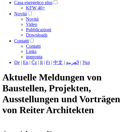
Casa energetico plus
KFW 40+
Novitá
Novitá
Video
Pubblicazioni
Downloads
Contatti
Contatti
Links
impronta
De
|
En
|
Čz
|
It
|
Fr
|
中文
|
العربية
|
Укр
Aktuelle Meldungen von
Baustellen, Projekten,
Ausstellungen und Vorträgen
von Reiter Architekten