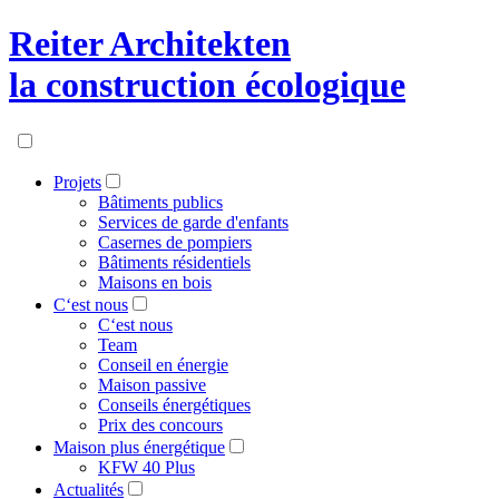
Reiter Architekten
la construction écologique
Projets
Bâtiments publics
Services de garde d'enfants
Casernes de pompiers
Bâtiments résidentiels
Maisons en bois
C‘est nous
C‘est nous
Team
Conseil en énergie
Maison passive
Conseils énergétiques
Prix des concours
Maison plus énergétique
KFW 40 Plus
Actualités