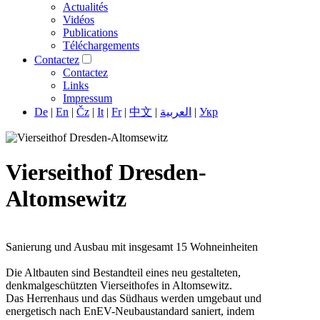
Actualités
Vidéos
Publications
Téléchargements
Contactez
Contactez
Links
Impressum
De
|
En
|
Čz
|
It
|
Fr
|
中文
|
العربية
|
Укр
Vierseithof Dresden-
Altomsewitz
Sanierung und Ausbau mit insgesamt 15 Wohneinheiten
Die Altbauten sind Bestandteil eines neu gestalteten,
denkmalgeschützten Vierseithofes in Altomsewitz.
Das Herrenhaus und das Südhaus werden umgebaut und
energetisch nach EnEV-Neubaustandard saniert, indem