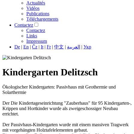
Actualités
Vidéos
Publications
Téléchargements
Contactez
Contactez
Links
Impressum
De
|
En
|
Čz
|
It
|
Fr
|
中文
|
العربية
|
Укр
Kindergarten Delitzsch
Ökologischer Kindergarten: Passivhaus mit Geothermie und
Solarthermie
Der Die Kindertageseinrichtung "Zauberhaus" für 95 Kindergarten-,
Krippen und Hortkinder wurde als zweigeschossiger Neubau
errichtet.
Der Passivhaus-Kindergarten wurde mit einem massiven Tragwerk
mit vorgehängten Holztafelelementen gebaut.