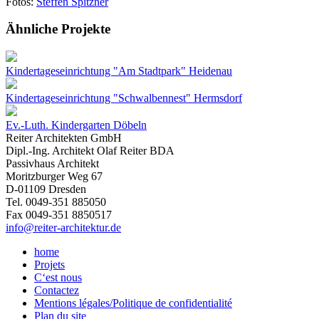
Fotos:
Steffen Spitzner
Ähnliche Projekte
Kindertageseinrichtung "Am Stadtpark" Heidenau
Kindertageseinrichtung "Schwalbennest" Hermsdorf
Ev.-Luth. Kindergarten Döbeln
Reiter Architekten GmbH
Dipl.-Ing. Architekt Olaf Reiter BDA
Passivhaus Architekt
Moritzburger Weg 67
D-01109 Dresden
Tel. 0049-351 885050
Fax 0049-351 8850517
info@reiter-architektur.de
home
Projets
C‘est nous
Contactez
Mentions légales/Politique de confidentialité
Plan du site