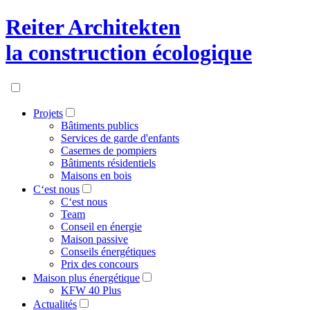
Reiter Architekten
la construction écologique
Projets
Bâtiments publics
Services de garde d'enfants
Casernes de pompiers
Bâtiments résidentiels
Maisons en bois
C‘est nous
C‘est nous
Team
Conseil en énergie
Maison passive
Conseils énergétiques
Prix des concours
Maison plus énergétique
KFW 40 Plus
Actualités