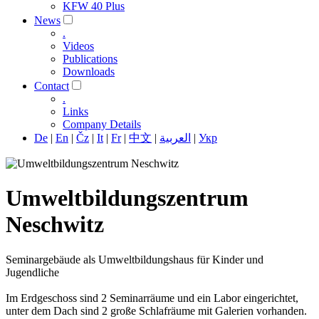
KFW 40 Plus
News
.
Videos
Publications
Downloads
Contact
.
Links
Company Details
De
|
En
|
Čz
|
It
|
Fr
|
中文
|
العربية
|
Укр
Umweltbildungszentrum
Neschwitz
Seminargebäude als Umweltbildungshaus für Kinder und
Jugendliche
Im Erdgeschoss sind 2 Seminarräume und ein Labor eingerichtet,
unter dem Dach sind 2 große Schlafräume mit Galerien vorhanden.