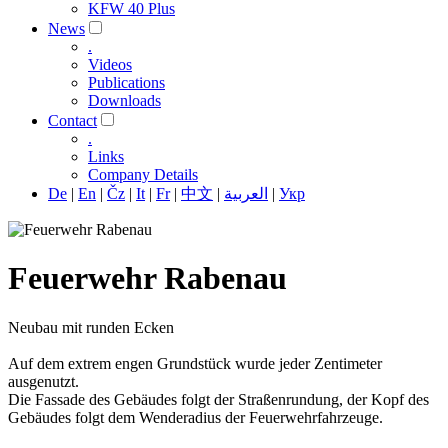
KFW 40 Plus
News
.
Videos
Publications
Downloads
Contact
.
Links
Company Details
De
|
En
|
Čz
|
It
|
Fr
|
中文
|
العربية
|
Укр
Feuerwehr Rabenau
Neubau mit runden Ecken
Auf dem extrem engen Grundstück wurde jeder Zentimeter
ausgenutzt.
Die Fassade des Gebäudes folgt der Straßenrundung, der Kopf des
Gebäudes folgt dem Wenderadius der Feuerwehrfahrzeuge.