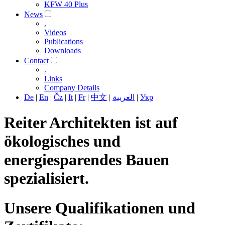
KFW 40 Plus
News
.
Videos
Publications
Downloads
Contact
.
Links
Company Details
De
|
En
|
Čz
|
It
|
Fr
|
中文
|
العربية
|
Укр
Reiter Architekten ist auf
ökologisches und
energiesparendes Bauen
spezialisiert.
Unsere Qualifikationen und