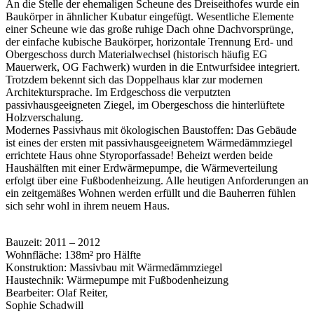
An die Stelle der ehemaligen Scheune des Dreiseithofes wurde ein
Baukörper in ähnlicher Kubatur eingefügt. Wesentliche Elemente
einer Scheune wie das große ruhige Dach ohne Dachvorsprünge,
der einfache kubische Baukörper, horizontale Trennung Erd- und
Obergeschoss durch Materialwechsel (historisch häufig EG
Mauerwerk, OG Fachwerk) wurden in die Entwurfsidee integriert.
Trotzdem bekennt sich das Doppelhaus klar zur modernen
Architektursprache. Im Erdgeschoss die verputzten
passivhausgeeigneten Ziegel, im Obergeschoss die hinterlüftete
Holzverschalung.
Modernes Passivhaus mit ökologischen Baustoffen: Das Gebäude
ist eines der ersten mit passivhausgeeignetem Wärmedämmziegel
errichtete Haus ohne Styroporfassade! Beheizt werden beide
Haushälften mit einer Erdwärmepumpe, die Wärmeverteilung
erfolgt über eine Fußbodenheizung. Alle heutigen Anforderungen an
ein zeitgemäßes Wohnen werden erfüllt und die Bauherren fühlen
sich sehr wohl in ihrem neuem Haus.
Bauzeit: 2011 – 2012
Wohnfläche: 138m² pro Hälfte
Konstruktion: Massivbau mit Wärmedämmziegel
Haustechnik: Wärmepumpe mit Fußbodenheizung
Bearbeiter: Olaf Reiter,
Sophie Schadwill