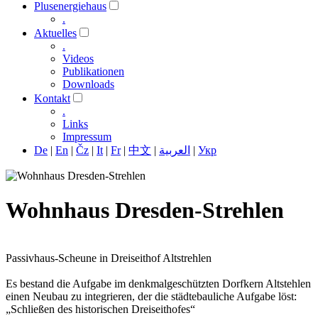
Plusenergiehaus
.
Aktuelles
.
Videos
Publikationen
Downloads
Kontakt
.
Links
Impressum
De
|
En
|
Čz
|
It
|
Fr
|
中文
|
العربية
|
Укр
Wohnhaus Dresden-Strehlen
Passivhaus-Scheune in Dreiseithof Altstrehlen
Es bestand die Aufgabe im denkmalgeschützten Dorfkern Altstehlen
einen Neubau zu integrieren, der die städtebauliche Aufgabe löst:
„Schließen des historischen Dreiseithofes“