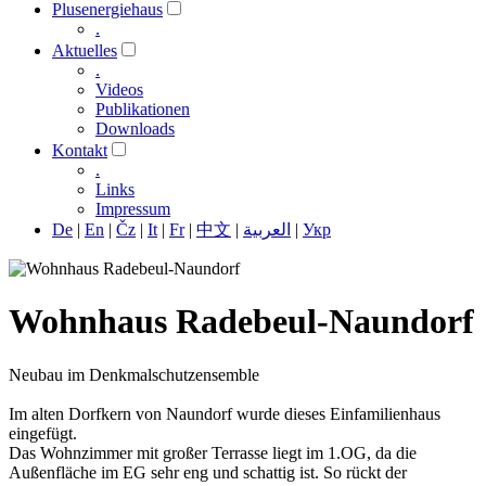
Plusenergiehaus
.
Aktuelles
.
Videos
Publikationen
Downloads
Kontakt
.
Links
Impressum
De
|
En
|
Čz
|
It
|
Fr
|
中文
|
العربية
|
Укр
Wohnhaus Radebeul-Naundorf
Neubau im Denkmalschutzensemble
Im alten Dorfkern von Naundorf wurde dieses Einfamilienhaus
eingefügt.
Das Wohnzimmer mit großer Terrasse liegt im 1.OG, da die
Außenfläche im EG sehr eng und schattig ist. So rückt der