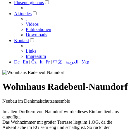
Plusenergiehaus
.
Aktuelles
.
Videos
Publikationen
Downloads
Kontakt
.
Links
Impressum
De
|
En
|
Čz
|
It
|
Fr
|
中文
|
العربية
|
Укр
Wohnhaus Radebeul-Naundorf
Neubau im Denkmalschutzensemble
Im alten Dorfkern von Naundorf wurde dieses Einfamilienhaus
eingefügt.
Das Wohnzimmer mit großer Terrasse liegt im 1.OG, da die
Außenfläche im EG sehr eng und schattig ist. So rückt der