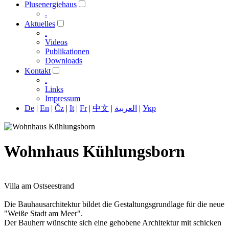
Plusenergiehaus
.
Aktuelles
.
Videos
Publikationen
Downloads
Kontakt
.
Links
Impressum
De
|
En
|
Čz
|
It
|
Fr
|
中文
|
العربية
|
Укр
Wohnhaus Kühlungsborn
Villa am Ostseestrand
Die Bauhausarchitektur bildet die Gestaltungsgrundlage für die neue
"Weiße Stadt am Meer".
Der Bauherr wünschte sich eine gehobene Architektur mit schicken