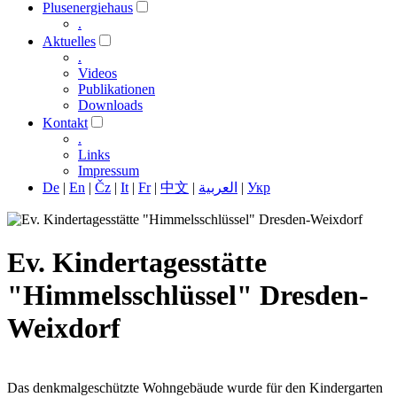
Plusenergiehaus
.
Aktuelles
.
Videos
Publikationen
Downloads
Kontakt
.
Links
Impressum
De
|
En
|
Čz
|
It
|
Fr
|
中文
|
العربية
|
Укр
Ev. Kindertagesstätte
"Himmelsschlüssel" Dresden-
Weixdorf
Das denkmalgeschützte Wohngebäude wurde für den Kindergarten