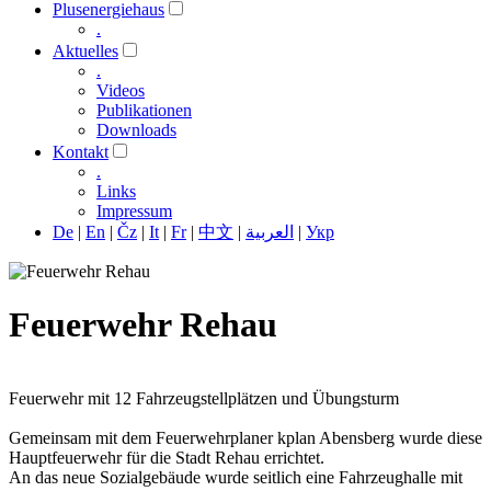
Plusenergiehaus
.
Aktuelles
.
Videos
Publikationen
Downloads
Kontakt
.
Links
Impressum
De
|
En
|
Čz
|
It
|
Fr
|
中文
|
العربية
|
Укр
Feuerwehr Rehau
Feuerwehr mit 12 Fahrzeugstellplätzen und Übungsturm
Gemeinsam mit dem Feuerwehrplaner kplan Abensberg wurde diese
Hauptfeuerwehr für die Stadt Rehau errichtet.
An das neue Sozialgebäude wurde seitlich eine Fahrzeughalle mit