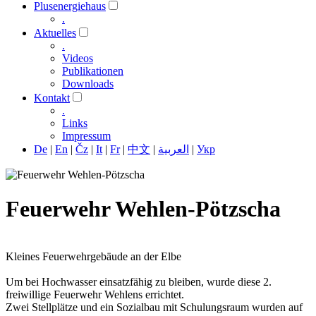
Plusenergiehaus
.
Aktuelles
.
Videos
Publikationen
Downloads
Kontakt
.
Links
Impressum
De
|
En
|
Čz
|
It
|
Fr
|
中文
|
العربية
|
Укр
Feuerwehr Wehlen-Pötzscha
Kleines Feuerwehrgebäude an der Elbe
Um bei Hochwasser einsatzfähig zu bleiben, wurde diese 2.
freiwillige Feuerwehr Wehlens errichtet.
Zwei Stellplätze und ein Sozialbau mit Schulungsraum wurden auf