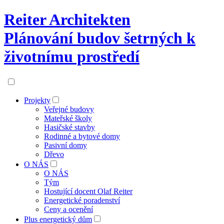
Reiter Architekten
Plánování budov šetrných k
životnímu prostředí
Projekty
Veřejné budovy
Mateřské školy
Hasičské stavby
Rodinné a bytové domy
Pasivní domy
Dřevo
O NÁS
O NÁS
Tým
Hostující docent Olaf Reiter
Energetické poradenství
Ceny a ocenění
Plus energetický dům