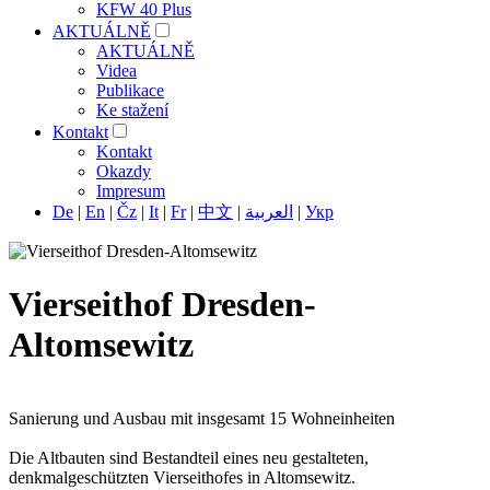
KFW 40 Plus
AKTUÁLNĚ
AKTUÁLNĚ
Videa
Publikace
Ke stažení
Kontakt
Kontakt
Okazdy
Impresum
De
|
En
|
Čz
|
It
|
Fr
|
中文
|
العربية
|
Укр
Vierseithof Dresden-
Altomsewitz
Sanierung und Ausbau mit insgesamt 15 Wohneinheiten
Die Altbauten sind Bestandteil eines neu gestalteten,
denkmalgeschützten Vierseithofes in Altomsewitz.