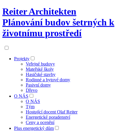
Reiter Architekten
Plánování budov šetrných k
životnímu prostředí
Projekty
Veřejné budovy
Mateřské školy
Hasičské stavby
Rodinné a bytové domy
Pasivní domy
Dřevo
O NÁS
O NÁS
Tým
Hostující docent Olaf Reiter
Energetické poradenství
Ceny a ocenění
Plus energetický dům