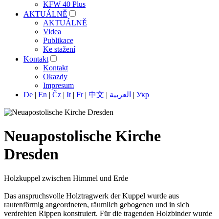
KFW 40 Plus
AKTUÁLNĚ
AKTUÁLNĚ
Videa
Publikace
Ke stažení
Kontakt
Kontakt
Okazdy
Impresum
De
|
En
|
Čz
|
It
|
Fr
|
中文
|
العربية
|
Укр
Neuapostolische Kirche
Dresden
Holzkuppel zwischen Himmel und Erde
Das anspruchsvolle Holztragwerk der Kuppel wurde aus
rautenförmig angeordneten, räumlich gebogenen und in sich
verdrehten Rippen konstruiert. Für die tragenden Holzbinder wurde