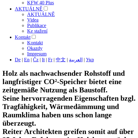
KFW 40 Plus
AKTUÁLNĚ
AKTUÁLNĚ
Videa
Publikace
Ke stažení
Kontakt
Kontakt
Okazdy
Impresum
De
|
En
|
Čz
|
It
|
Fr
|
中文
|
العربية
|
Укр
Holz als nachwachsender Rohstoff und
langfristiger CO²-Speicher bietet eine
zeitgemäße Nutzung als Baustoff.
Seine hervorragenden Eigenschaften bzgl.
Tragfähigkeit, Wärmedämmung und
Raumklima haben uns schon lange
überzeugt.
Reiter Architekten greifen somit auf über