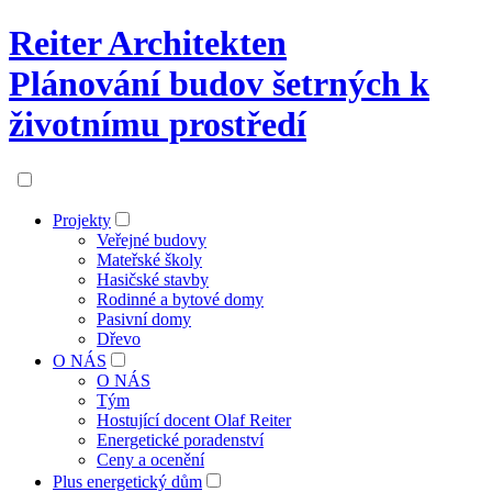
Reiter Architekten
Plánování budov šetrných k
životnímu prostředí
Projekty
Veřejné budovy
Mateřské školy
Hasičské stavby
Rodinné a bytové domy
Pasivní domy
Dřevo
O NÁS
O NÁS
Tým
Hostující docent Olaf Reiter
Energetické poradenství
Ceny a ocenění
Plus energetický dům