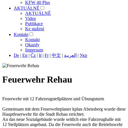
KFW 40 Plus
AKTUÁLNĚ
AKTUÁLNĚ
Videa
Publikace
Ke stažení
Kontakt
Kontakt
Okazdy
Impresum
De
|
En
|
Čz
|
It
|
Fr
|
中文
|
العربية
|
Укр
Feuerwehr Rehau
Feuerwehr mit 12 Fahrzeugstellplätzen und Übungsturm
Gemeinsam mit dem Feuerwehrplaner kplan Abensberg wurde diese
Hauptfeuerwehr für die Stadt Rehau errichtet.
An das neue Sozialgebäude wurde seitlich eine Fahrzeughalle mit
12 Stellplätzen angebaut. Da die Feuerwehr auch die Betriebswehr