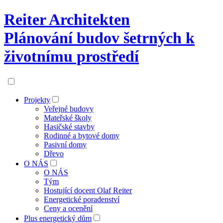
Reiter Architekten
Plánování budov šetrných k
životnímu prostředí
Projekty
Veřejné budovy
Mateřské školy
Hasičské stavby
Rodinné a bytové domy
Pasivní domy
Dřevo
O NÁS
O NÁS
Tým
Hostující docent Olaf Reiter
Energetické poradenství
Ceny a ocenění
Plus energetický dům