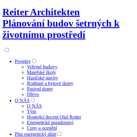
Reiter Architekten
Plánování budov šetrných k
životnímu prostředí
Projekty
Veřejné budovy
Mateřské školy
Hasičské stavby
Rodinné a bytové domy
Pasivní domy
Dřevo
O NÁS
O NÁS
Tým
Hostující docent Olaf Reiter
Energetické poradenství
Ceny a ocenění
Plus energetický dům