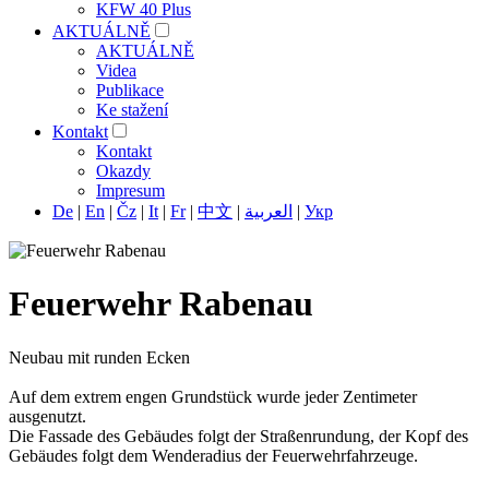
KFW 40 Plus
AKTUÁLNĚ
AKTUÁLNĚ
Videa
Publikace
Ke stažení
Kontakt
Kontakt
Okazdy
Impresum
De
|
En
|
Čz
|
It
|
Fr
|
中文
|
العربية
|
Укр
Feuerwehr Rabenau
Neubau mit runden Ecken
Auf dem extrem engen Grundstück wurde jeder Zentimeter
ausgenutzt.
Die Fassade des Gebäudes folgt der Straßenrundung, der Kopf des
Gebäudes folgt dem Wenderadius der Feuerwehrfahrzeuge.