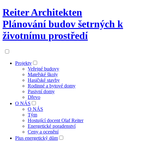
Reiter Architekten
Plánování budov šetrných k
životnímu prostředí
Projekty
Veřejné budovy
Mateřské školy
Hasičské stavby
Rodinné a bytové domy
Pasivní domy
Dřevo
O NÁS
O NÁS
Tým
Hostující docent Olaf Reiter
Energetické poradenství
Ceny a ocenění
Plus energetický dům