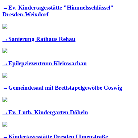
→
Ev. Kindertagesstätte "Himmelsschlüssel"
Dresden-Weixdorf
→
Sanierung Rathaus Rehau
→
Epilepziezentrum Kleinwachau
→
Gemeindesaal mit Brettstapelgewölbe Coswig
→
Ev.-Luth. Kindergarten Döbeln
→
Kindertagesstätte Dresden Ulmenstraße