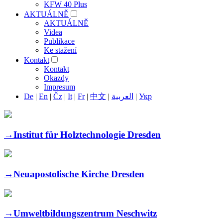
KFW 40 Plus
AKTUÁLNĚ
AKTUÁLNĚ
Videa
Publikace
Ke stažení
Kontakt
Kontakt
Okazdy
Impresum
De
|
En
|
Čz
|
It
|
Fr
|
中文
|
العربية
|
Укр
→
Institut für Holztechnologie Dresden
→
Neuapostolische Kirche Dresden
→
Umweltbildungszentrum Neschwitz