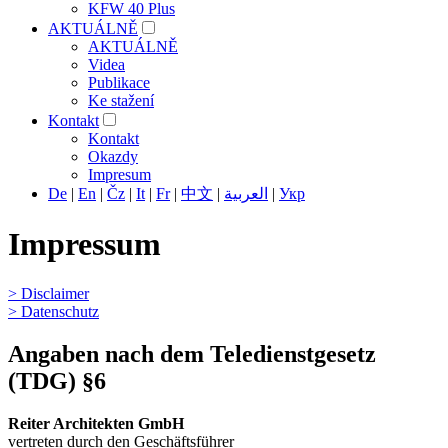
KFW 40 Plus
AKTUÁLNĚ
AKTUÁLNĚ
Videa
Publikace
Ke stažení
Kontakt
Kontakt
Okazdy
Impresum
De
|
En
|
Čz
|
It
|
Fr
|
中文
|
العربية
|
Укр
Impressum
> Disclaimer
> Datenschutz
Angaben nach dem Teledienstgesetz
(TDG) §6
Reiter Architekten GmbH
vertreten durch den Geschäftsführer