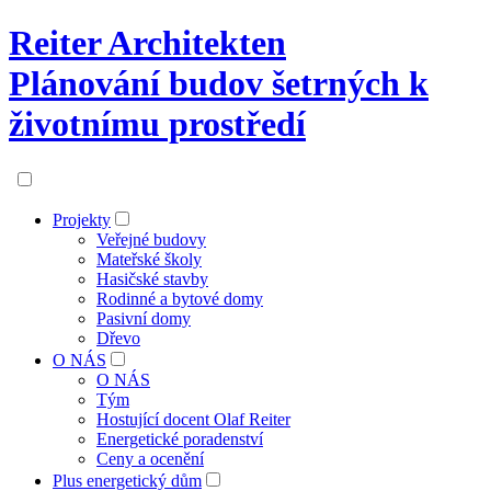
Reiter Architekten
Plánování budov šetrných k
životnímu prostředí
Projekty
Veřejné budovy
Mateřské školy
Hasičské stavby
Rodinné a bytové domy
Pasivní domy
Dřevo
O NÁS
O NÁS
Tým
Hostující docent Olaf Reiter
Energetické poradenství
Ceny a ocenění
Plus energetický dům