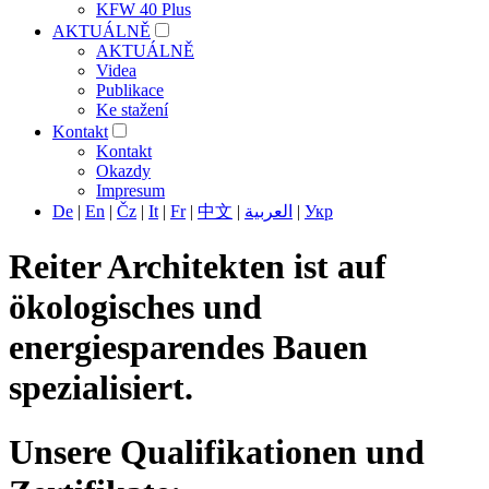
KFW 40 Plus
AKTUÁLNĚ
AKTUÁLNĚ
Videa
Publikace
Ke stažení
Kontakt
Kontakt
Okazdy
Impresum
De
|
En
|
Čz
|
It
|
Fr
|
中文
|
العربية
|
Укр
Reiter Architekten ist auf
ökologisches und
energiesparendes Bauen
spezialisiert.
Unsere Qualifikationen und