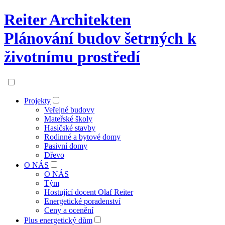
Reiter Architekten
Plánování budov šetrných k
životnímu prostředí
Projekty
Veřejné budovy
Mateřské školy
Hasičské stavby
Rodinné a bytové domy
Pasivní domy
Dřevo
O NÁS
O NÁS
Tým
Hostující docent Olaf Reiter
Energetické poradenství
Ceny a ocenění
Plus energetický dům