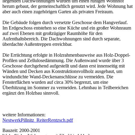
liegenden Dachwohnungen wurden um einen ruhigen Wohnhof
herum gebaut, der gemeinschaftlich genutzt wird. Jede Wohnung hat
aber auch einen zugehörigen Garten als privaten Freiraum.
Die Gebäude folgen durch versetzte Geschosse dem Hangverlauf.
Im Erdgeschoss entstehen so eine Küche und ein großer Wohnraum
auf zwei Ebenen mit großzügiger Raumhöhe für den
Aufenthaltsbereich. Die Dachwohnungen sind durch separate,
überdachte Außentreppen erreichbar.
Die Erriichtung erfolgte in Holzrahmenbauweise aus Holz-Doppel-
Profilen und Zellulosedämmung. Die Außenwand wurde über 3
Geschosse durchgehend aufgestellt und dann erst innenseitig mit
Wänden und Decken aus Konstruktionsvollholz ausgebaut, um
windundichte Wand-Deckenanschlüsse zu vermeiden. Die
Fensterflächen wurden auf circa 30% begrenzt, um eine
Überhitzung im Sommer zu vermeiden. Lehmbau in Teilbereichen
ergänzt den Holzbau sinnvoll.
weitere Informationen:
NestwerkPillnitz_ReiterRentzsch.pdf
Bauzeit: 2000-2001