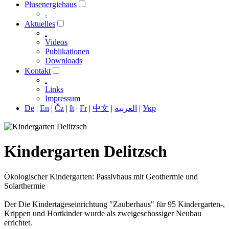
Plusenergiehaus
.
Aktuelles
.
Videos
Publikationen
Downloads
Kontakt
.
Links
Impressum
De
|
En
|
Čz
|
It
|
Fr
|
中文
|
العربية
|
Укр
Kindergarten Delitzsch
Ökologischer Kindergarten: Passivhaus mit Geothermie und
Solarthermie
Der Die Kindertageseinrichtung "Zauberhaus" für 95 Kindergarten-,
Krippen und Hortkinder wurde als zweigeschossiger Neubau
errichtet.