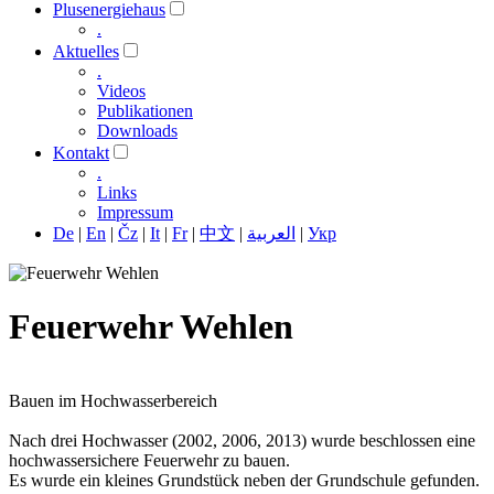
Plusenergiehaus
.
Aktuelles
.
Videos
Publikationen
Downloads
Kontakt
.
Links
Impressum
De
|
En
|
Čz
|
It
|
Fr
|
中文
|
العربية
|
Укр
Feuerwehr Wehlen
Bauen im Hochwasserbereich
Nach drei Hochwasser (2002, 2006, 2013) wurde beschlossen eine
hochwassersichere Feuerwehr zu bauen.
Es wurde ein kleines Grundstück neben der Grundschule gefunden.