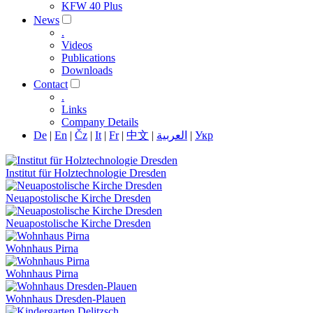
KFW 40 Plus
News
.
Videos
Publications
Downloads
Contact
.
Links
Company Details
De
|
En
|
Čz
|
It
|
Fr
|
中文
|
العربية
|
Укр
Institut für Holztechnologie Dresden
Neuapostolische Kirche Dresden
Neuapostolische Kirche Dresden
Wohnhaus Pirna
Wohnhaus Pirna
Wohnhaus Dresden-Plauen