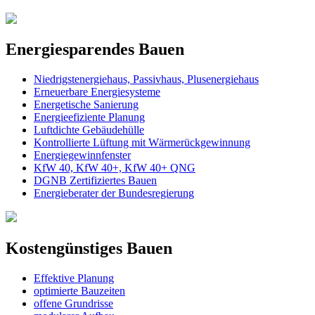
Energiesparendes Bauen
Niedrigstenergiehaus, Passivhaus, Plusenergiehaus
Erneuerbare Energiesysteme
Energetische Sanierung
Energieefiziente Planung
Luftdichte Gebäudehülle
Kontrollierte Lüftung mit Wärmerückgewinnung
Energiegewinnfenster
KfW 40, KfW 40+, KfW 40+ QNG
DGNB Zertifiziertes Bauen
Energieberater der Bundesregierung
Kostengünstiges Bauen
Effektive Planung
optimierte Bauzeiten
offene Grundrisse