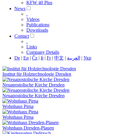
KFW 40 Plus
News
.
Videos
Publications
Downloads
Contact
.
Links
Company Details
De
|
En
|
Čz
|
It
|
Fr
|
中文
|
العربية
|
Укр
Institut für Holztechnologie Dresden
Neuapostolische Kirche Dresden
Neuapostolische Kirche Dresden
Wohnhaus Pirna
Wohnhaus Pirna
Wohnhaus Dresden-Plauen