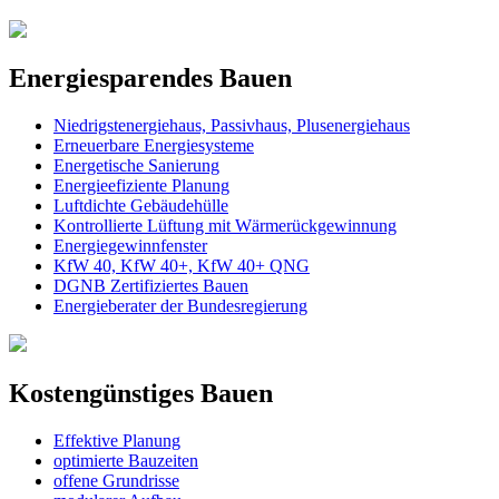
Energiesparendes Bauen
Niedrigstenergiehaus, Passivhaus, Plusenergiehaus
Erneuerbare Energiesysteme
Energetische Sanierung
Energieefiziente Planung
Luftdichte Gebäudehülle
Kontrollierte Lüftung mit Wärmerückgewinnung
Energiegewinnfenster
KfW 40, KfW 40+, KfW 40+ QNG
DGNB Zertifiziertes Bauen
Energieberater der Bundesregierung
Kostengünstiges Bauen
Effektive Planung
optimierte Bauzeiten
offene Grundrisse