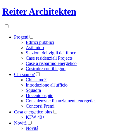
Reiter Architekten
Progetti
Edifici pubblici
Asili nido
Stazioni dei vigili del fuoco
Case residenziali Projects
Case a risparmio energetico
Costruire con il legno
Chi siamo?
Chi siamo?
Introduzione all'ufficio
Squadra
Docente ospite
Consulenza e finanziamenti energetici
Concorsi Premi
Casa energetico plus
KFW 40+
Novitá
Novitá