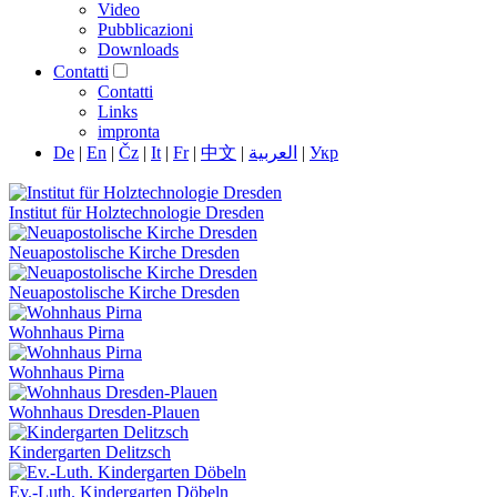
Video
Pubblicazioni
Downloads
Contatti
Contatti
Links
impronta
De
|
En
|
Čz
|
It
|
Fr
|
中文
|
العربية
|
Укр
Institut für Holztechnologie Dresden
Neuapostolische Kirche Dresden
Neuapostolische Kirche Dresden
Wohnhaus Pirna
Wohnhaus Pirna
Wohnhaus Dresden-Plauen
Kindergarten Delitzsch
Ev.-Luth. Kindergarten Döbeln