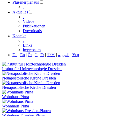
Plusenergiehaus
.
Aktuelles
.
Videos
Publikationen
Downloads
Kontakt
.
Links
Impressum
De
|
En
|
Čz
|
It
|
Fr
|
中文
|
العربية
|
Укр
Institut für Holztechnologie Dresden
Neuapostolische Kirche Dresden
Neuapostolische Kirche Dresden
Wohnhaus Pirna
Wohnhaus Pirna
Wohnhaus Dresden-Plauen