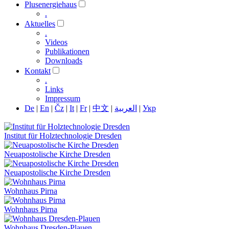
Plusenergiehaus
.
Aktuelles
.
Videos
Publikationen
Downloads
Kontakt
.
Links
Impressum
De
|
En
|
Čz
|
It
|
Fr
|
中文
|
العربية
|
Укр
Institut für Holztechnologie Dresden
Neuapostolische Kirche Dresden
Neuapostolische Kirche Dresden
Wohnhaus Pirna
Wohnhaus Pirna
Wohnhaus Dresden-Plauen